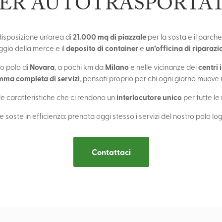
PER AUTOTRASPORTAT
21.000 mq di piazzale
isposizione un’area di
per la sosta e il parch
deposito di container
un’officina di riparaz
ggio della merce e il
e
Novara
Milano
centri 
ro polo di
, a pochi km da
e nelle vicinanze dei
ma completa di servizi
, pensati proprio per chi ogni giorno muove 
interlocutore unico
e caratteristiche che ci rendono un
per tutte le
 soste in efficienza: prenota oggi stesso i servizi del nostro polo log
Contattaci