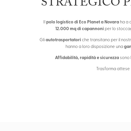
STRATEGICO 
polo logistico di Eco Planet a Novara
Il
ha a d
12.000 mq di capannoni
per lo stocca
autotrasportatori
Gli
che transitano per il nost
gam
hanno a loro disposizione una
Affidabilità, rapidità e sicurezza
sono l
Trasforma attese e